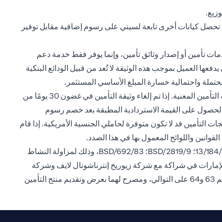
زيع.
د تحصل كيانات أخرى تابعة لسيتي على رسوم إضافية مقابل توفير
مات تأمين أو إصدار وثائق تأمين، وإنما يوفر فقط خدمة دعم
فعها العميل بموجب هذه الوثيقة لا تُعد من قبيل الودائع البنكية
محتملة واحتمالية خسارة المبلغ الأساسي المستثمر.
جميع منتجات التأمين اختيارية وتوفرها شركات التأمين، وتخضع للاستثناءات والشروط والأحكام ومتطلبات التأمين المعمول بها لدى شركة التأمين المعنية. إذا تم إلغاء وثيقة التأمين في غضون 30 يومًا من
فوع أو قيمة الحساب المعمول بها. وفي حال إلغاء الوثيقة بعد فترة 30 يومًا، يحق للعميل الحصول على القيمة الاستردادية المطبقة بعد خصم رسوم
ت التأمين قد لا تكون متوفرة لحاملي الجنسية الأمريكية. إذا قام
القوانين واللوائح المعمول بها في هذا الصدد.
سيتي بنك إن. إيه. فرع الإمارات، مسجل لدى المصرف المركزي لدولة الإمارات العربية المتحدة بموجب ترخيص رقم BSD/504/83؛13/184/2019؛ BSD/2819/9؛ BSD/692/83، وذلك لمزاولة النشاط
الإمارات في شراكة مع شركة زيوريخ إنترناشونال لايف وشركة
ميتلايف (الشركة الأمريكية للتأمين على الحياة)، وهما شركتيّ تأمين مسجلتيّن لدى هيئة التأمين في الإمارات العربية المتحدة ومقيدتيّن برقم 63 و64 على التوالي، ومصرح لهما بعرض وتقديم منتج التأمين