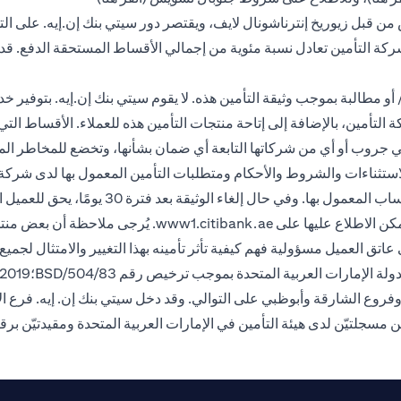
من قبل زيوريخ إنترناشونال لايف، ويقتصر دور سيتي بنك إن.إيه. على التو
شركة التأمين تعادل نسبة مئوية من إجمالي الأقساط المستحقة الدفع. ق
 مطالبة بموجب وثيقة التأمين هذه. لا يقوم سيتي بنك إن.إيه. بتوفير خد
تأمين، بالإضافة إلى إتاحة منتجات التأمين هذه للعملاء. الأقساط التي يد
سيتي جروب أو أي من شركاتها التابعة أي ضمان بشأنها، وتخضع للمخاطر ال
التسجيل، يحق للعملاء استرداد قسط التأمين المد
(opens in a new tab)
كن الاطلاع عليها على
www1.citibank.ae
. يُرجى ملاحظة أن بعض منتجا
اتق العميل مسؤولية فهم كيفية تأثر تأمينه بهذا التغيير والامتثال لجميع 
وفروع الشارقة وأبوظبي على التوالي. وقد دخل سيتي بنك إن. إيه. فرع 